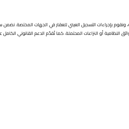
 ونقوم بإجراءات التسجيل العيني للعقار في الجهات المختصة. نضمن سلا
وائق النظامية أو النزاعات المحتملة. كما نُقدّم الدعم القانوني الكا