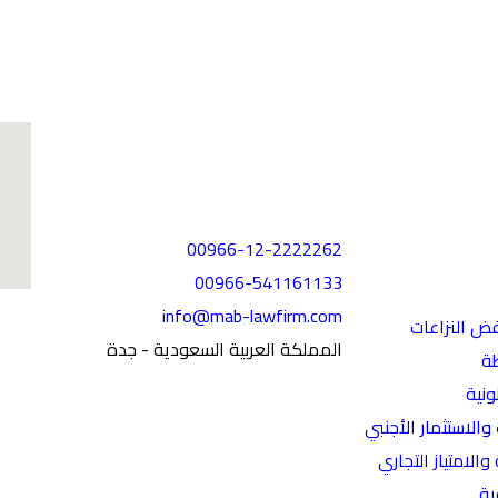
ية
تواصل معنا عبر :
00966-12-2222262
00966-541161133
info@mab-lawfirm.com
فض النزاعات
المملكة العربية السعودية - جدة
طة
ونية
الاستثمار الأجنبي
ساعات العمل
والامتياز التجاري
ية