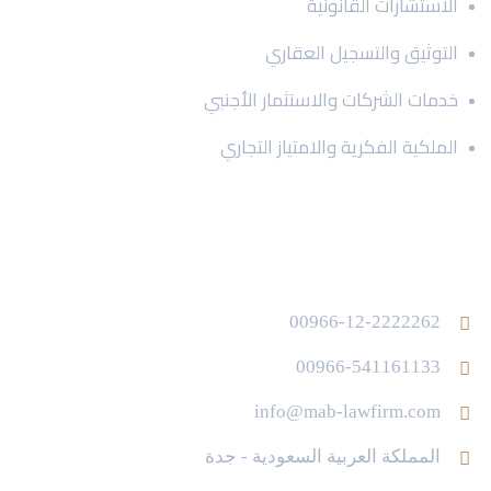
الاستشارات القانونية
التوثيق والتسجيل العقاري
خدمات الشركات والاستثمار الأجنبي
الملكية الفكرية والامتياز التجاري
تواصل معنا عبر :
00966-12-2222262
00966-541161133
info@mab-lawfirm.com
المملكة العربية السعودية - جدة